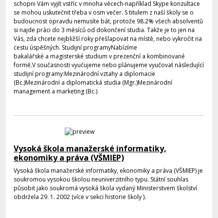
schopni Vám vyjít vstříc v mnoha věcech-například Skype konzultace
se mohou uskutečnit třeba v osm večer. S titulem z naší školy se o
budoucnost opravdu nemusíte bát, protože 98.2% všech absolventů
si najde práci do 3 měsíců od dokončení studia. Takže je to jen na
Vás, zda chcete nejbližší roky přešlapovat na místě, nebo vykročit na
cestu úspěšných. Studijní programyNabízíme
bakalářské a magisterské studium v prezenční a kombinované
formě.V současnosti vyučujeme nebo plánujeme vyučovat následující
studijní programy:Mezinárodní vztahy a diplomacie
(Bc.)Mezinárodní a diplomatická studia (Mgr.)Mezinárodní
management a marketing (Bc.)
Vysoká škola manažerské informatiky,
ekonomiky a práva (VŠMIEP)
Vysoká škola manažerské informatiky, ekonomiky a práva (VŠMIEP) je
soukromou vysokou školou neuniverzitního typu. Státní souhlas
působit jako soukromá vysoká škola vydaný Ministerstvem školství
obdržela 29. 1. 2002 (více v sekci historie školy ).