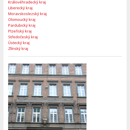
Královéhradecký kraj
Liberecký kraj
Moravskoslezský kraj
Olomoucký kraj
Pardubický kraj
Plzeňský kraj
Středočeský kraj
Ústecký kraj
Zlínský kraj