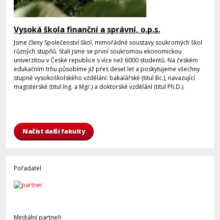
Vysoká škola finanční a správní, o.p.s.
Jsme členy Společenství škol, mimořádné soustavy soukromých škol
různých stupňů. Stali jsme se první soukromou ekonomickou
univerzitou v České republice s více než 6000 studentů. Na českém
edukačním trhu působíme již přes deset let a poskytujeme všechny
stupně vysokoškolského vzdělání: bakalářské (titul Bc.), navazující
magisterské (titul Ing. a Mgr.) a doktorské vzdělání (titul Ph.D.).
Načíst další fakulty
Pořadatel
Mediální partneři