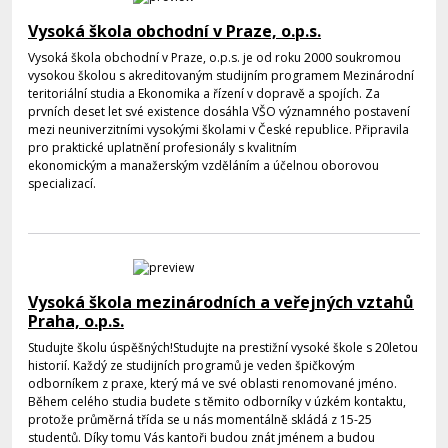
Vysoká škola obchodní v Praze, o.p.s.
Vysoká škola obchodní v Praze, o.p.s. je od roku 2000 soukromou
vysokou školou s akreditovaným studijním programem Mezinárodní
teritoriální studia a Ekonomika a řízení v dopravě a spojích. Za
prvních deset let své existence dosáhla VŠO významného postavení
mezi neuniverzitními vysokými školami v České republice. Připravila
pro praktické uplatnění profesionály s kvalitním
ekonomickým a manažerským vzděláním a účelnou oborovou
specializací.
Vysoká škola mezinárodních a veřejných vztahů
Praha, o.p.s.
Studujte školu úspěšných!Studujte na prestižní vysoké škole s 20letou
historií. Každý ze studijních programů je veden špičkovým
odborníkem z praxe, který má ve své oblasti renomované jméno.
Během celého studia budete s těmito odborníky v úzkém kontaktu,
protože průměrná třída se u nás momentálně skládá z 15-25
studentů. Díky tomu Vás kantoři budou znát jménem a budou