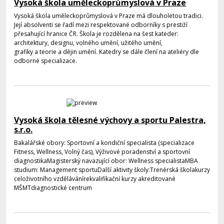
Vysoká škola uměleckoprůmyslová v Praze
Vysoká škola uměleckoprůmyslová v Praze má dlouholetou tradici.
Její absolventi se řadí mezi respektované odborníky s prestiží
přesahující hranice ČR. Škola je rozdělena na šest kateder:
architektury, designu, volného umění, užitého umění,
grafiky a teorie a dějin umění. Katedry se dále člení na ateliéry dle
odborné specializace.
Vysoká škola tělesné výchovy a sportu Palestra,
s.r.o.
Bakalářské obory: Sportovní a kondiční specialista (specializace
Fitness, Wellness, Volný čas), Výživové poradenství a sportovní
diagnostikaMagisterský navazující obor: Wellness specialista​MBA
studium: Management sportuDalší aktivity školy:Trenérská školakurzy
celoživotního vzdělávánírekvalifikační kurzy akreditované
MŠMTdiagnostické centrum